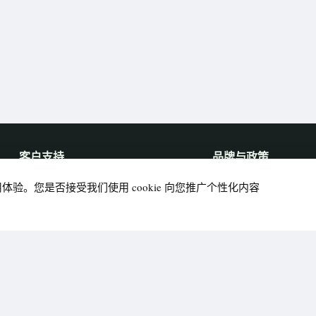
客户支持
品牌与政策
联系我们
关于我们
用体验。您是否接受我们使用 cookie 向您推广个性化内容
投诉举报
隐私政策
配送政策
服务条款
退换退款