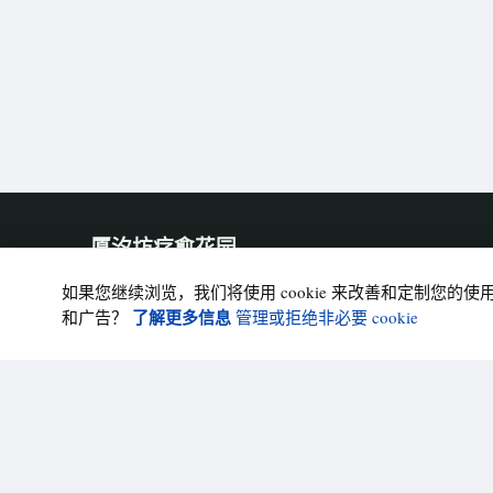
厦汐坊疗愈花园
清晰的订单、配送和售后信息，让跨境购买更安心。
如果您继续浏览，我们将使用 cookie 来改善和定制您的使
了解更多信息
和广告？
管理或拒绝非必要 cookie
社交通信入口